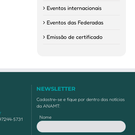
Eventos internacionais
Eventos das Federadas
Emissão de certificado
NEWSLETTER
Cadastre-se e fique por dentro das notícias
da ANAMT:
r
Nome
 97244-5731