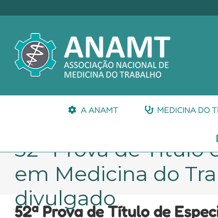
Ir
para
o
conteúdo
A ANAMT
MEDICINA DO 
52ª Prova de Título 
em Medicina do Trab
divulgado
52ª Prova de Título de Espec