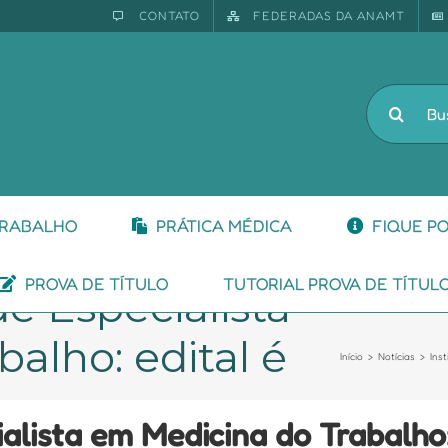
CONTATO
FEDERADAS DA ANAMT
Buscar
resultado
para:
TRABALHO
PRÁTICA MÉDICA
FIQUE P
PROVA DE TÍTULO
TUTORIAL PROVA DE TÍTUL
de Especialista
alho: edital é
Início
Notícias
Inst
ialista em Medicina do Trabalho