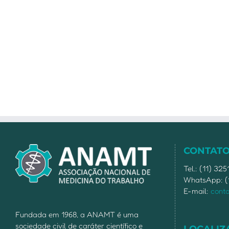
CONTAT
Tel.: (11) 32
WhatsApp: (
E-mail:
cont
Fundada em 1968, a ANAMT é uma
sociedade civil de caráter científico e
LOCALIZ