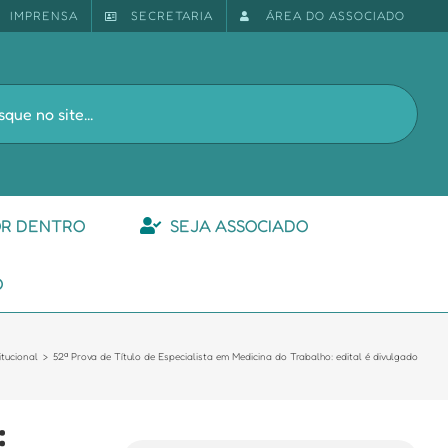
IMPRENSA
SECRETARIA
ÁREA DO ASSOCIADO
s
OR DENTRO
SEJA ASSOCIADO
O
itucional
52ª Prova de Título de Especialista em Medicina do Trabalho: edital é divulgado
: