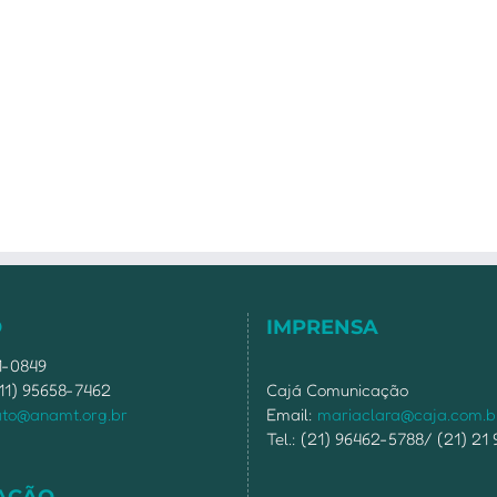
O
IMPRENSA
51-0849
11) 95658-7462
Cajá Comunicação
ato@anamt.org.br
Email:
mariaclara@caja.com.b
Tel.: (21) 96462-5788/ (21) 21
AÇÃO