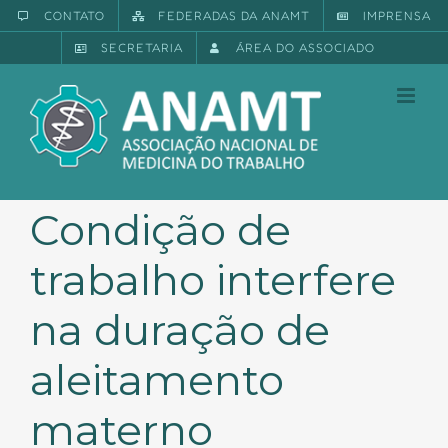
Ir
CONTATO
FEDERADAS DA ANAMT
IMPRENSA
para
SECRETARIA
ÁREA DO ASSOCIADO
o
conteúdo
Condição de
trabalho interfere
na duração de
aleitamento
materno