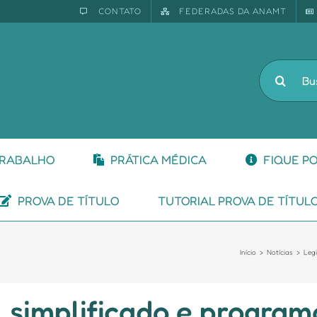
CONTATO
FEDERADAS DA ANAMT
Buscar
resultado
para:
TRABALHO
PRÁTICA MÉDICA
FIQUE P
PROVA DE TÍTULO
TUTORIAL PROVA DE TÍTUL
Início
Notícias
Leg
 simplificado e program