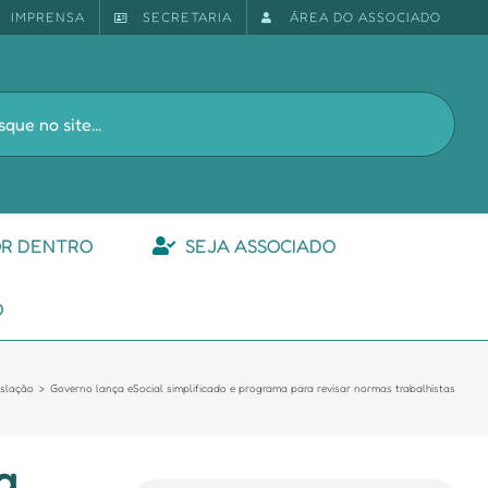
IMPRENSA
SECRETARIA
ÁREA DO ASSOCIADO
s
OR DENTRO
SEJA ASSOCIADO
O
islação
Governo lança eSocial simplificado e programa para revisar normas trabalhistas
a