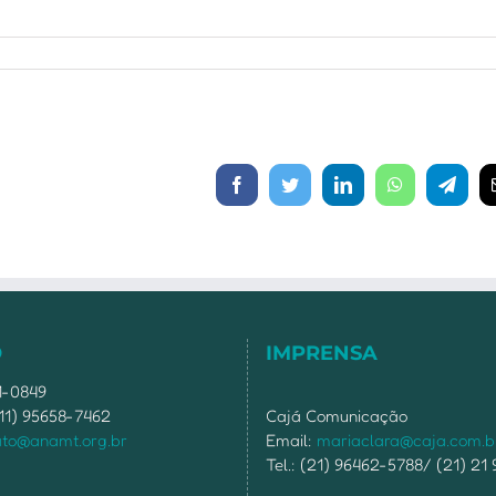
Facebook
Twitter
LinkedIn
WhatsApp
Telegr
O
IMPRENSA
51-0849
11) 95658-7462
Cajá Comunicação
ato@anamt.org.br
Email:
mariaclara@caja.com.b
Tel.: (21) 96462-5788/ (21) 21