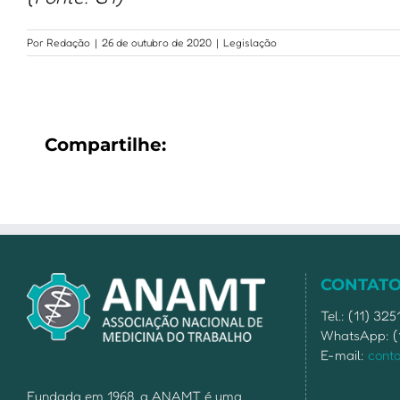
Por
Redação
|
26 de outubro de 2020
|
Legislação
Compartilhe:
CONTAT
Tel.: (11) 32
WhatsApp: (
E-mail:
cont
Fundada em 1968, a ANAMT é uma