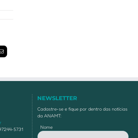
am
E-
mail
NEWSLETTER
Cadastre-se e fique por dentro das notícias
da ANAMT:
r
Nome
 97244-5731