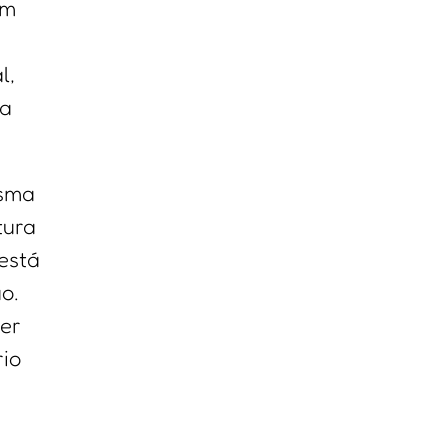
im
l,
ça
esma
tura
 está
o.
er
rio