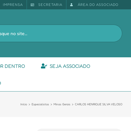
IMPRENSA
SECRETARIA
ÁREA DO ASSOCIADO
s
OR DENTRO
SEJA ASSOCIADO
O
Início
Especialistas
Minas Gerais
CARLOS HENRIQUE SILVA VELOSO