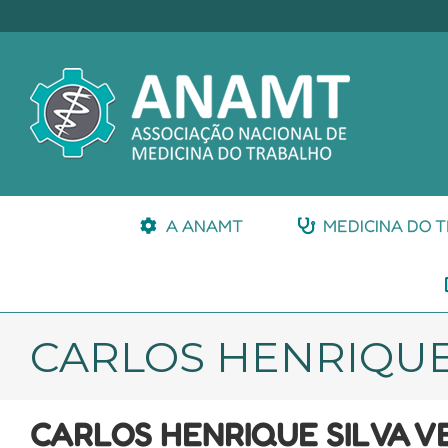
Ir
para
o
conteúdo
A ANAMT
MEDICINA DO 
CARLOS HENRIQUE
CARLOS HENRIQUE SILVA V