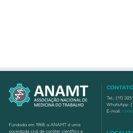
CONTAT
Tel.: (11) 32
WhatsApp: (
E-mail:
cont
Fundada em 1968, a ANAMT é uma
sociedade civil de caráter científico e
LOCALIZ