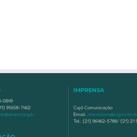
O
IMPRENSA
51-0849
11) 95658-7462
Cajá Comunicação
ato@anamt.org.br
Email:
mariaclara@caja.com.b
Tel.: (21) 96462-5788/ (21) 21
AÇÃO