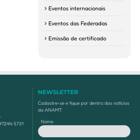
Eventos internacionais
Eventos das Federadas
Emissão de certificado
NEWSLETTER
Cadastre-se e fique por dentro das notícias
da ANAMT:
r
Nome
 97244-5731