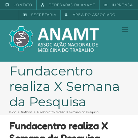
Ir
CONTATO
FEDERADAS DA ANAMT
IMPRENSA
para
SECRETARIA
ÁREA DO ASSOCIADO
o
conteúdo
Fundacentro
realiza X Semana
da Pesquisa
Início
Notícias
Fundacentro realiza X Semana da Pesquisa
Fundacentro realiza X