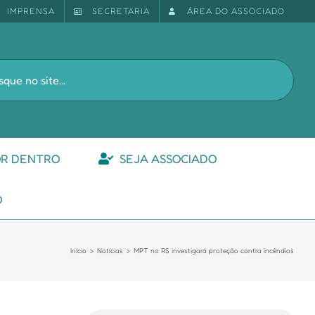
IMPRENSA
SECRETARIA
ÁREA DO ASSOCIADO
s
OR DENTRO
SEJA ASSOCIADO
O
Início
Notícias
MPT no RS investigará proteção contra incêndios