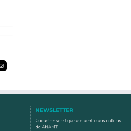
am
E-
mail
NEWSLETTER
Cadastre-se e fique por dentro das notícias
da ANAMT: