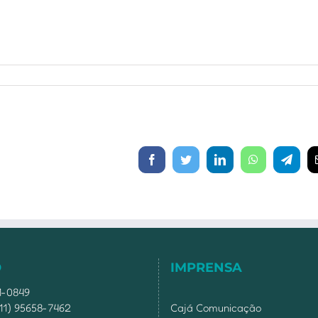
Facebook
Twitter
LinkedIn
WhatsApp
Telegr
O
IMPRENSA
51-0849
11) 95658-7462
Cajá Comunicação