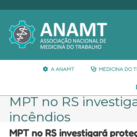
Ir
para
o
conteúdo
A ANAMT
MEDICINA DO 
MPT no RS investiga
incêndios
MPT no RS investigará prote