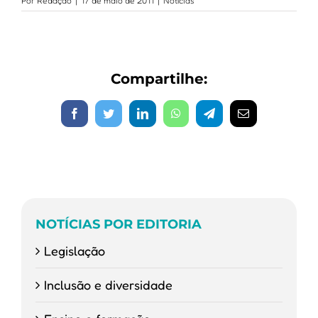
Por
Redação
|
17 de maio de 2011
|
Notícias
Compartilhe:
Facebook
Twitter
LinkedIn
WhatsApp
Telegram
E-
mail
NOTÍCIAS POR EDITORIA
Legislação
Inclusão e diversidade