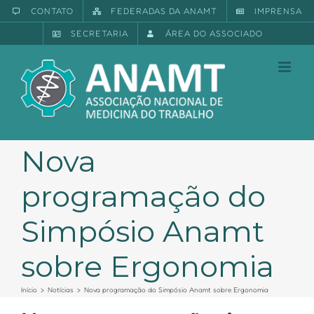
Ir
CONTATO
FEDERADAS DA ANAMT
IMPRENSA
para
SECRETARIA
ÁREA DO ASSOCIADO
o
conteúdo
Nova
programação do
Simpósio Anamt
sobre Ergonomia
Início
Notícias
Nova programação do Simpósio Anamt sobre Ergonomia